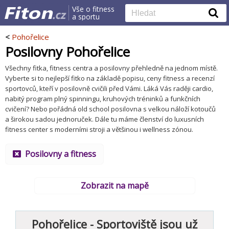
Vše o fitness
a sportu
<
Pohořelice
Posilovny Pohořelice
Všechny fitka, fitness centra a posilovny přehledně na jednom místě.
Vyberte si to nejlepší fitko na základě popisu, ceny fitness a recenzí
sportovců, kteří v posilovně cvičili před Vámi. Láká Vás raději cardio,
nabitý program plný spinningu, kruhových tréninků a funkčních
cvičení? Nebo pořádná old school posilovna s velkou náloží kotoučů
a širokou sadou jednoruček. Dále tu máme členství do luxusních
fitness center s moderními stroji a většinou i wellness zónou.
Posilovny a fitness
Zobrazit na mapě
Pohořelice - Sportoviště jsou už