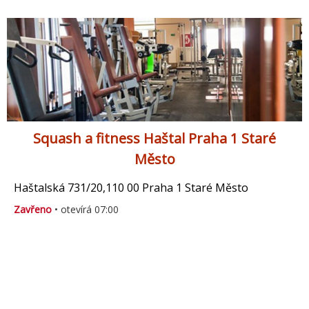
Squash a fitness Haštal Praha 1 Staré
Město
Haštalská 731/20,110 00 Praha 1 Staré Město
Zavřeno
• otevírá 07:00