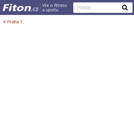
Vše o fitness
a sportu
<
Praha 1