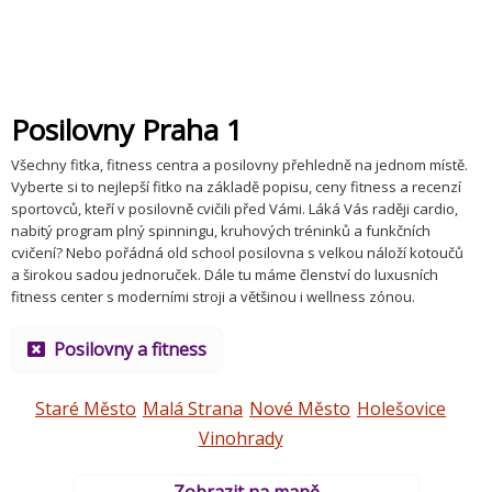
Posilovny Praha 1
Všechny fitka, fitness centra a posilovny přehledně na jednom místě.
Vyberte si to nejlepší fitko na základě popisu, ceny fitness a recenzí
sportovců, kteří v posilovně cvičili před Vámi. Láká Vás raději cardio,
nabitý program plný spinningu, kruhových tréninků a funkčních
cvičení? Nebo pořádná old school posilovna s velkou náloží kotoučů
a širokou sadou jednoruček. Dále tu máme členství do luxusních
fitness center s moderními stroji a většinou i wellness zónou.
Posilovny a fitness
Staré Město
Malá Strana
Nové Město
Holešovice
Vinohrady