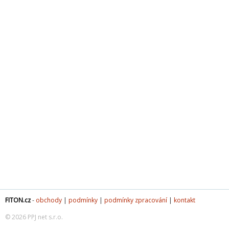
FITON.cz
-
obchody
|
podmínky
|
podmínky zpracování
|
kontakt
© 2026 PPJ net s.r.o.