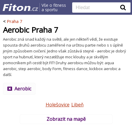
Vše o fitness
a sportu
<
Praha 7
Aerobic Praha 7
Aerobic zná snad každý na světě, ale jen někteří vědí, že existuje
spousta druhů aerobicu zaměřené na určitou partie nebo s s úplně
jiným způsobem cvičení. Jedno však zůstává stejné - aerobic je dobrý
sport na hubnutí, který nezatěžuje moc klouby a je skvělým
pomocníkem při cestě být FIT! Druhy aerobicu můžou být: aqua
aerobic, step aerobic, body Form, fitness dance, kickbox aerobic a
další.
Aerobic
Holešovice
Libeň
Zobrazit na mapě