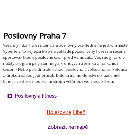
Posilovny Praha 7
Všechny fitka, fitness centra a posilovny přehledně na jednom místě.
Vyberte si to nejlepší fitko na základě popisu, ceny fitness a recenzí
sportovců, kteří v posilovně cvičili před Vámi. Láká Vás raději cardio,
nabitý program plný spinningu, kruhových tréninků a funkčních
cvičení? Nebo pořádná old school posilovna s velkou náloží kotoučů
a širokou sadou jednoruček. Dále tu máme členství do luxusních
fitness center s moderními stroji a většinou i wellness zónou.
Posilovny a fitness
Holešovice
Libeň
Zobrazit na mapě