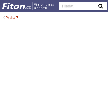
Vše o fitness
a sportu
<
Praha 7