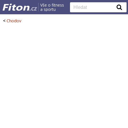
Vše o fitness
a sportu
<
Chodov