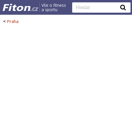
Vše o fitness
a sportu
<
Praha