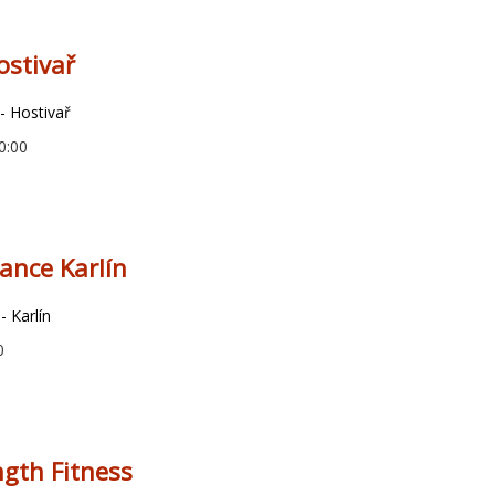
ostivař
- Hostivař
0:00
ance Karlín
- Karlín
0
gth Fitness