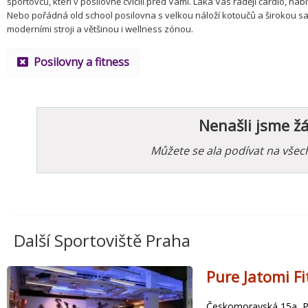
sportovců, kteří v posilovně cvičili před Vámi. Láká Vás raději cardio, n
Nebo pořádná old school posilovna s velkou náloží kotoučů a širokou sa
moderními stroji a většinou i wellness zónou.
Posilovny a fitness
Nenašli jsme ž
Můžete se ala podívat na vše
Další Sportoviště Praha
Pure Jatomi F
Českomoravská 15a, Pr