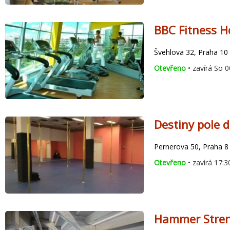
BBC Fitness H
Švehlova 32, Praha 10 
Otevřeno
• zavírá So 0
Destiny pole d
Pernerova 50, Praha 8 
Otevřeno
• zavírá 17:3
Hammer Stren