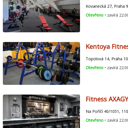
Kovanecká 27, Praha 
Otevřeno
• zavírá 22:0
Kentoya Fitne
Topolová 14, Praha 10
Otevřeno
• zavírá 22:0
Fitness AXAG
Na Poříčí 40/1051, 11
Otevřeno
• zavírá 22:0