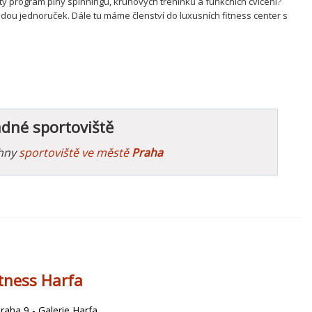
abitý program plný spinningu, kruhových tréninků a funkčních cvičení?
dou jednoruček. Dále tu máme členství do luxusních fitness center s
ádné sportoviště
chny
sportoviště ve městě
Praha
itness Harfa
aha 9 - Galerie Harfa