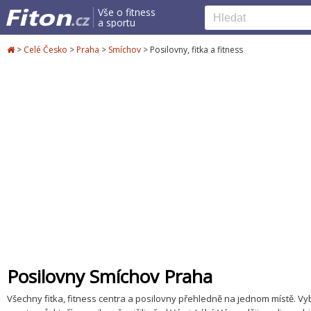
Vše o fitness
a sportu
>
Celé Česko
>
Praha
>
Smíchov
>
Posilovny, fitka a fitness
Posilovny Smíchov Praha
Všechny fitka, fitness centra a posilovny přehledně na jednom místě. Vybe