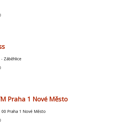
9
0
ss
 - Záběhlice
0
YM Praha 1 Nové Město
0 00 Praha 1 Nové Město
0