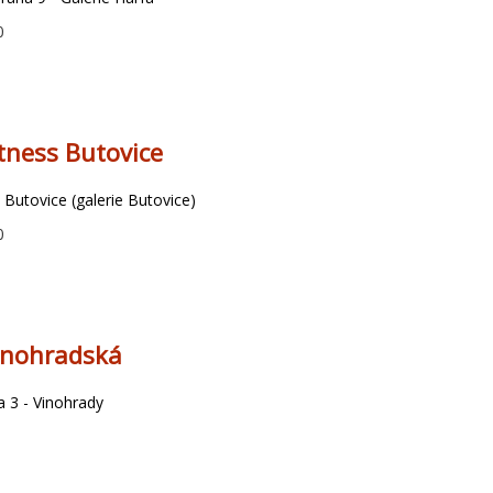
0
tness Butovice
 Butovice (galerie Butovice)
0
inohradská
 3 - Vinohrady