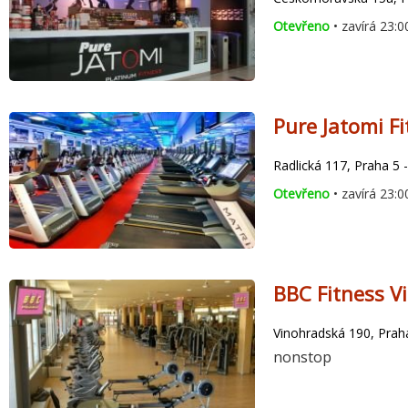
Otevřeno
• zavírá 23:0
Pure Jatomi Fi
Radlická 117, Praha 5 -
Otevřeno
• zavírá 23:0
BBC Fitness V
Vinohradská 190, Praha
nonstop