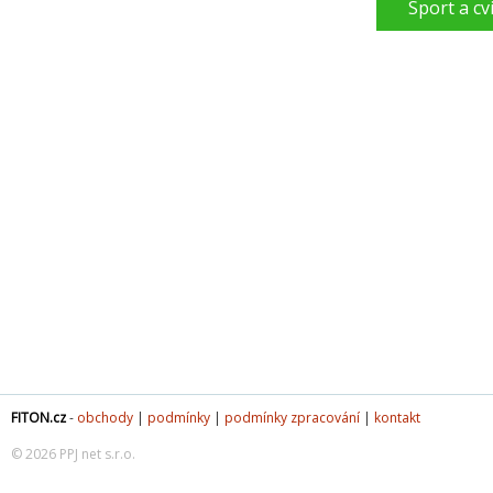
Sport a cv
FITON.cz
-
obchody
|
podmínky
|
podmínky zpracování
|
kontakt
© 2026 PPJ net s.r.o.