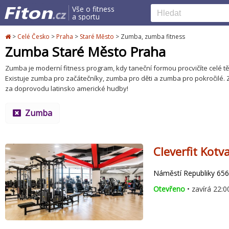
Vše o fitness
a sportu
>
Celé Česko
>
Praha
>
Staré Město
>
Zumba, zumba fitness
Zumba Staré Město Praha
Zumba je moderní fitness program, kdy taneční formou procvičíte celé tě
Existuje zumba pro začátečníky, zumba pro děti a zumba pro pokročilé. 
za doprovodu latinsko americké hudby!
Zumba
Cleverfit Kotv
Náměstí Republiky 656
Otevřeno
• zavírá 22:0