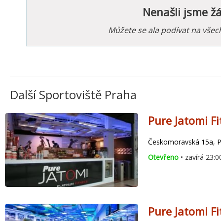
Nenašli jsme ž
Můžete se ala podívat na vše
Další Sportoviště Praha
Pure Jatomi F
Českomoravská 15a, Pr
Otevřeno
• zavírá 23:0
Pure Jatomi Fi