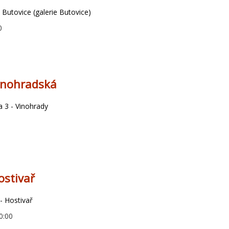
 Butovice (galerie Butovice)
0
inohradská
 3 - Vinohrady
ostivař
- Hostivař
0:00