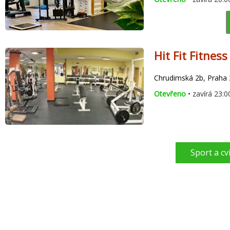
Hit Fit Fitnes
Chrudimská 2b, Praha 
Otevřeno
• zavírá 23:0
Sport a cv