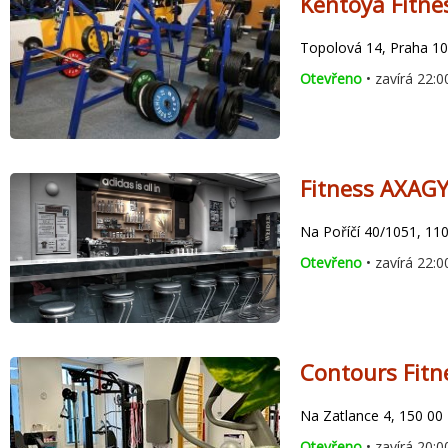
Kentoya Fitne
Topolová 14, Praha 10
Otevřeno
• zavírá 22:0
Fitness AXAG
Na Poříčí 40/1051, 11
Otevřeno
• zavírá 22:0
Contours Fitn
Na Zatlance 4, 150 00
Otevřeno
• zavírá 20:0