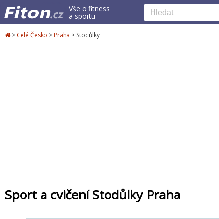
Vše o fitness
a sportu
>
Celé Česko
>
Praha
>
Stodůlky
Sport a cvičení Stodůlky Praha