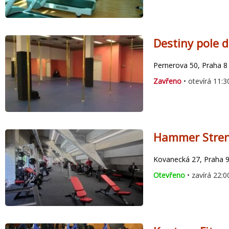
Destiny pole d
Pernerova 50, Praha 8 
Zavřeno
• otevírá 11:3
Hammer Stren
Kovanecká 27, Praha 
Otevřeno
• zavírá 22:0