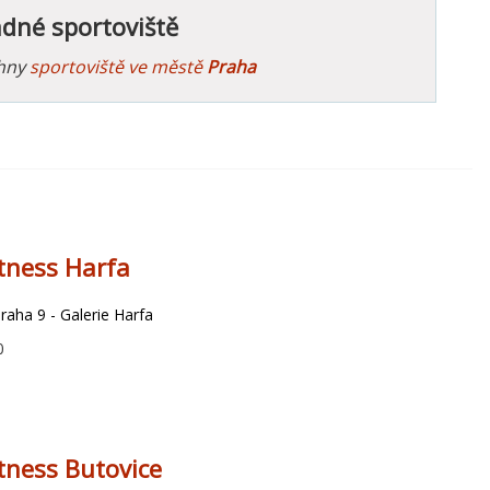
ádné sportoviště
chny
sportoviště ve městě
Praha
itness Harfa
aha 9 - Galerie Harfa
0
tness Butovice