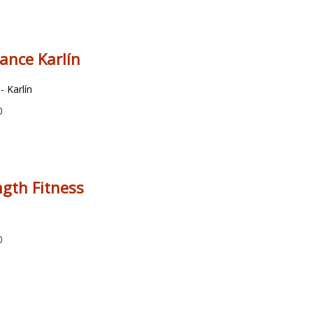
ance Karlín
- Karlín
0
gth Fitness
9
0