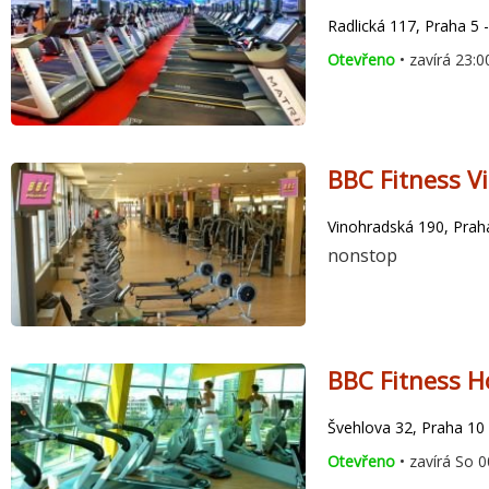
Radlická 117, Praha 5 -
Otevřeno
• zavírá 23:0
BBC Fitness V
Vinohradská 190, Praha
nonstop
BBC Fitness H
Švehlova 32, Praha 10 
Otevřeno
• zavírá So 0