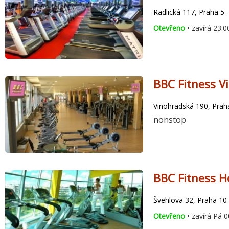
Radlická 117, Praha 5 -
Otevřeno
• zavírá 23:0
BBC Fitness V
Vinohradská 190, Praha
nonstop
BBC Fitness H
Švehlova 32, Praha 10 
Otevřeno
• zavírá Pá 0