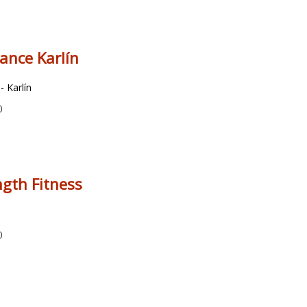
ance Karlín
- Karlín
0
gth Fitness
9
0