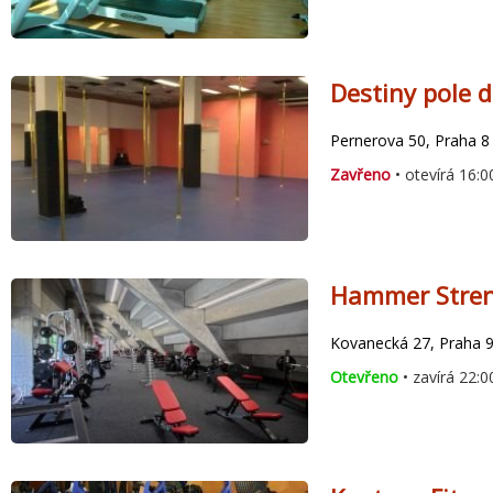
Destiny pole d
Pernerova 50, Praha 8 
Zavřeno
• otevírá 16:0
Hammer Stren
Kovanecká 27, Praha 
Otevřeno
• zavírá 22:0