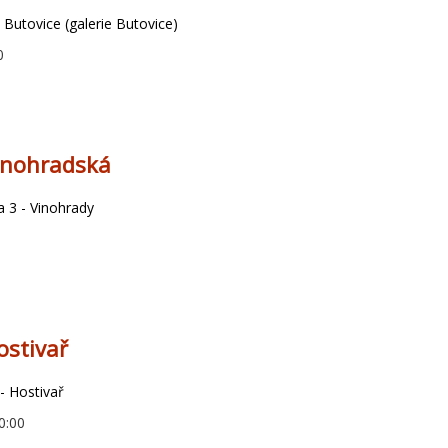
 Butovice (galerie Butovice)
0
inohradská
 3 - Vinohrady
ostivař
- Hostivař
0:00