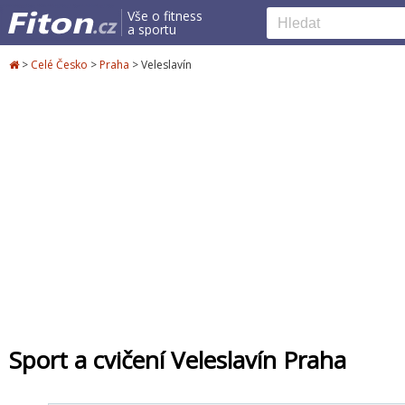
Vše o fitness
a sportu
>
Celé Česko
>
Praha
>
Veleslavín
Sport a cvičení Veleslavín Praha