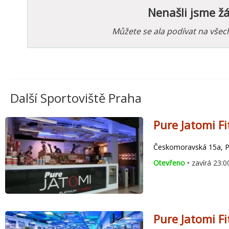
Nenašli jsme ž
Můžete se ala podívat na vše
Další Sportoviště Praha
Pure Jatomi F
Českomoravská 15a, Pr
Otevřeno
• zavírá 23:0
Pure Jatomi Fi