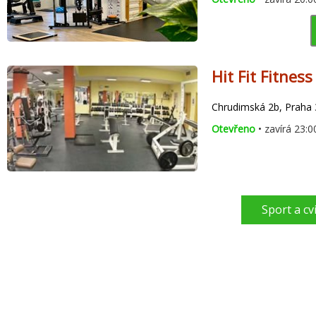
Hit Fit Fitnes
Chrudimská 2b, Praha 
Otevřeno
• zavírá 23:0
Sport a cv