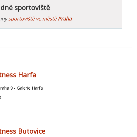
ádné sportoviště
chny
sportoviště ve městě
Praha
itness Harfa
aha 9 - Galerie Harfa
0
tness Butovice