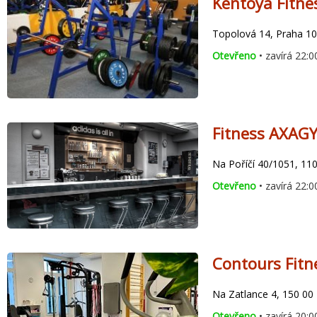
Kentoya Fitne
Topolová 14, Praha 10
Otevřeno
• zavírá 22:0
Fitness AXAG
Na Poříčí 40/1051, 11
Otevřeno
• zavírá 22:0
Contours Fitn
Na Zatlance 4, 150 00
Otevřeno
• zavírá 20:0