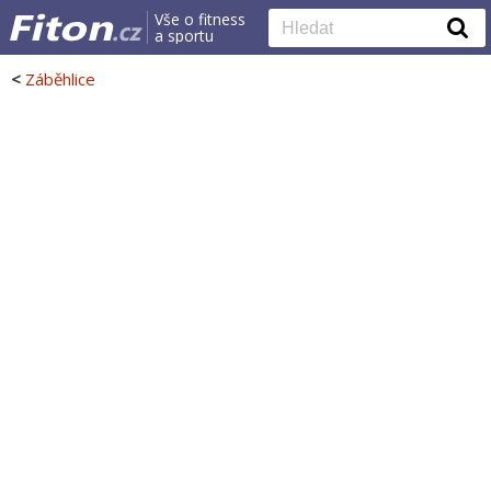
Vše o fitness
a sportu
<
Záběhlice