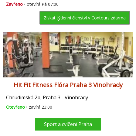
Zavřeno
• otevírá Pá 07:00
Získat týdenní členství v Contours zdarma
Hit Fit Fitness Flóra Praha 3 Vinohrady
Chrudimská 2b, Praha 3 - Vinohrady
Otevřeno
• zavírá 23:00
Sport a cvičení Praha