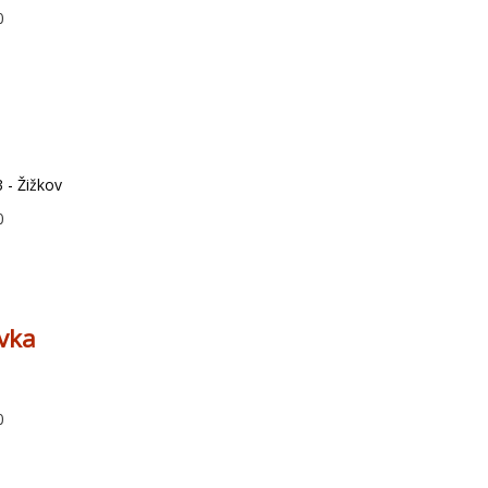
0
 - Žižkov
0
vka
0