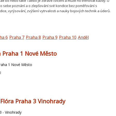
Tae bo nebo také Taebo je zdravé cvičení a může ho trénovat každý. U
 o sebe poznání a o zlepšování své kondice bez poměřování s
ice, vyrýsování, zvýšení vytrvalosti a nauky bojových technik a úderů.
ha 6
Praha 7
Praha 8
Praha 9
Praha 10
Anděl
a Praha 1 Nové Město
Praha 1 Nové Město
0
s Flóra Praha 3 Vinohrady
3 - Vinohrady