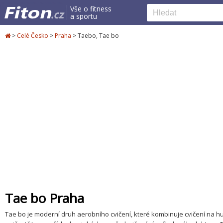
Vše o fitness
a sportu
>
Celé Česko
>
Praha
>
Taebo, Tae bo
Tae bo Praha
Tae bo je moderní druh aerobního cvičení, které kombinuje cvičení na hu