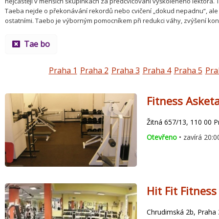
nejčastěji v menších skupinkách za předcvičování vyškoleného lektora. 
Taeba nejde o překonávání rekordů nebo cvičení „dokud nepadnu“, ale
ostatními. Taebo je výborným pomocníkem při redukci váhy, zvýšení kond
Tae bo
Praha 1
Praha 2
Praha 3
Praha 4
Praha 5
Pra
Fitness Asket
Žitná 657/13, 110 00 
Otevřeno
• zavírá 20:0
Hit Fit Fitnes
Chrudimská 2b, Praha 