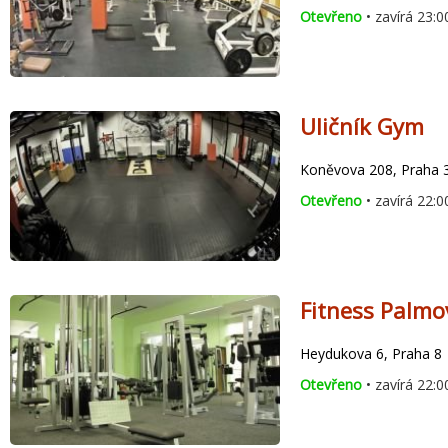
Otevřeno
• zavírá 23:0
Uličník Gym
Koněvova 208, Praha 3
Otevřeno
• zavírá 22:0
Fitness Palmo
Heydukova 6, Praha 8
Otevřeno
• zavírá 22:0