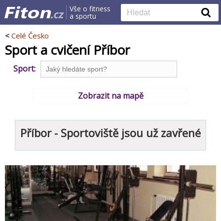
Vše o fitness
a sportu
<
Celé Česko
Sport a cvičení Příbor
Sport:
Zobrazit na mapě
Příbor - Sportoviště jsou už zavřené