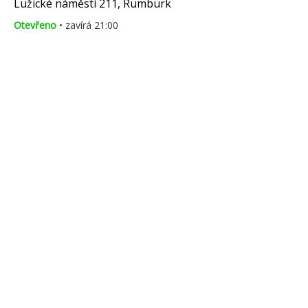
Lužické náměstí 211, Rumburk
Otevřeno
• zavírá 21:00