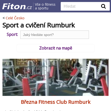
Vše o fitness
a sportu
<
Celé Česko
Sport a cvičení Rumburk
Sport:
Zobrazit na mapě
Března Fitness Club Rumburk