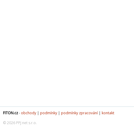
FITON.cz
-
obchody
|
podmínky
|
podmínky zpracování
|
kontakt
© 2026 PPJ net s.r.o.