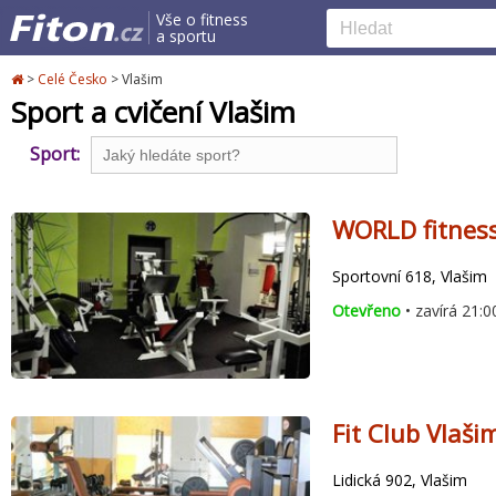
Vše o fitness
a sportu
>
Celé Česko
>
Vlašim
Sport a cvičení Vlašim
Sport:
WORLD fitnes
Sportovní 618, Vlašim
Otevřeno
• zavírá 21:0
Fit Club Vlaši
Lidická 902, Vlašim