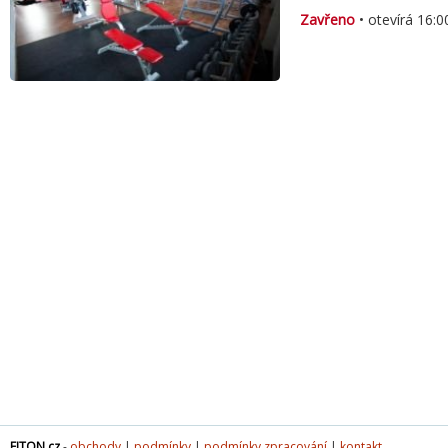
Zavřeno
• otevírá 16:0
FITON.cz
-
obchody
|
podmínky
|
podmínky zpracování
|
kontakt