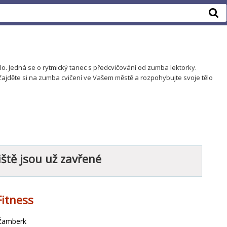
lo. Jedná se o rytmický tanec s předcvičování od zumba lektorky.
Zajděte si na zumba cvičení ve Vašem městě a rozpohybujte svoje tělo
ště jsou už zavřené
Fitness
 Žamberk