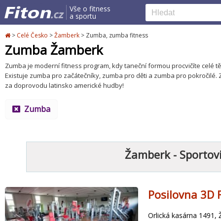
Vše o fitness
a sportu
>
Celé Česko
>
Žamberk
>
Zumba, zumba fitness
Zumba Žamberk
Zumba je moderní fitness program, kdy taneční formou procvičíte celé tě
Existuje zumba pro začátečníky, zumba pro děti a zumba pro pokročilé. 
za doprovodu latinsko americké hudby!
Zumba
Žamberk - Sportovi
Posilovna 3D 
Orlická kasárna 1491,