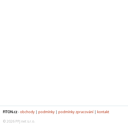
FITON.cz
-
obchody
|
podmínky
|
podmínky zpracování
|
kontakt
© 2026 PPJ net s.r.o.