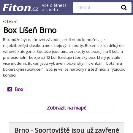
Vše o fitness
a sportu
<
Líšeň
Box Líšeň Brno
Box může být na úrovni závodní, profi nebo kondiční a je
nejoblíbenější klasikou mezi bojovými sporty. Boxeři se rozděluji dle
váhové kategorie. Soutěže jsou amatérské, ty se boxují na 3 kola a
profesionální, kde je až 12 kol. Existuje i ženský box, který je stále
více moderní. Boxeři jsou vybavení boxerskými trenkami, botami a
boxerskými rukavicemi. Box je velice náročný na techniku a fyzickou
kondici.
Box
Zobrazit na mapě
Brno - Sportoviště jsou už zavřené