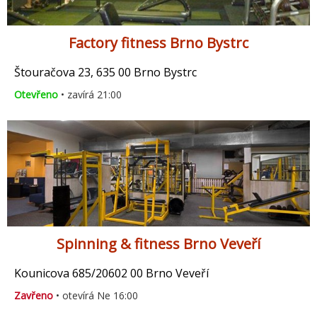
Factory fitness Brno Bystrc
Štouračova 23, 635 00 Brno Bystrc
Otevřeno
• zavírá 21:00
Spinning & fitness Brno Veveří
Kounicova 685/20602 00 Brno Veveří
Zavřeno
• otevírá Ne 16:00