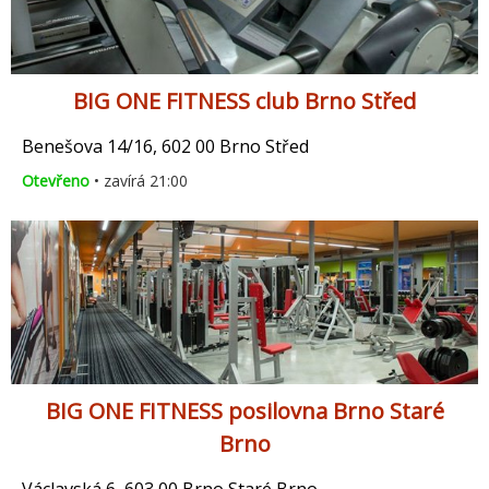
BIG ONE FITNESS club Brno Střed
Benešova 14/16, 602 00 Brno Střed
Otevřeno
• zavírá 21:00
BIG ONE FITNESS posilovna Brno Staré
Brno