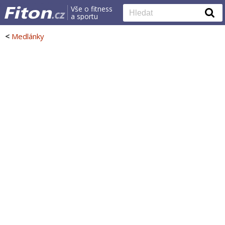
Vše o fitness
a sportu
<
Medlánky