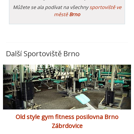
Můžete se ala podívat na všechny
sportoviště ve
městě
Brno
Další Sportoviště Brno
Old style gym fitness posilovna Brno
Zábrdovice