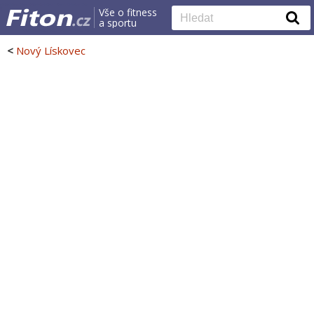
Vše o fitness
a sportu
<
Nový Lískovec