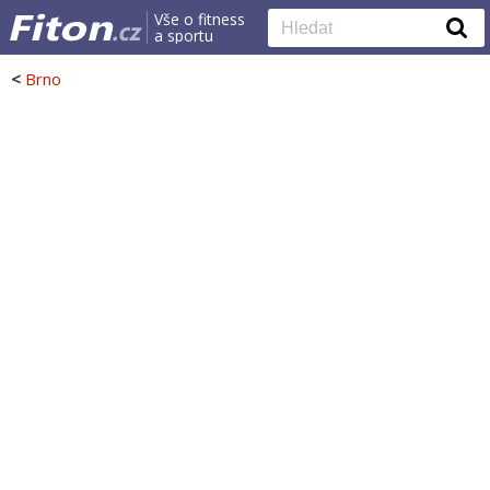
Vše o fitness
a sportu
<
Brno