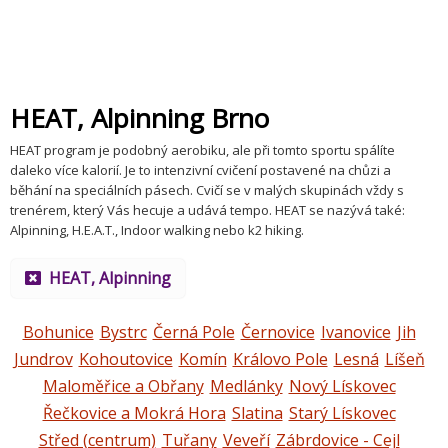
HEAT, Alpinning Brno
HEAT program je podobný aerobiku, ale při tomto sportu spálíte
daleko více kalorií. Je to intenzivní cvičení postavené na chůzi a
běhání na speciálních pásech. Cvičí se v malých skupinách vždy s
trenérem, který Vás hecuje a udává tempo. HEAT se nazývá také:
Alpinning, H.E.A.T., Indoor walking nebo k2 hiking.
HEAT, Alpinning
Bohunice
Bystrc
Černá Pole
Černovice
Ivanovice
Jih
Jundrov
Kohoutovice
Komín
Královo Pole
Lesná
Líšeň
Maloměřice a Obřany
Medlánky
Nový Lískovec
Řečkovice a Mokrá Hora
Slatina
Starý Lískovec
Střed (centrum)
Tuřany
Veveří
Zábrdovice - Cejl