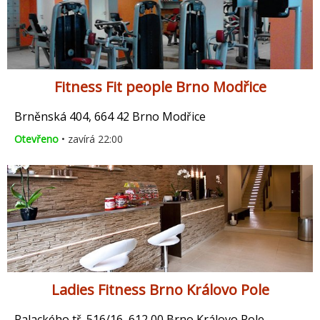
Fitness Fit people Brno Modřice
Brněnská 404, 664 42 Brno Modřice
Otevřeno
• zavírá 22:00
Ladies Fitness Brno Královo Pole
Palackého tř. 516/16, 612 00 Brno Královo Pole