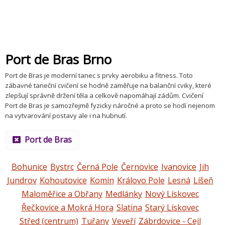
Port de Bras Brno
Port de Bras je moderní tanec s prvky aerobiku a fitness. Toto
zábavné taneční cvičení se hodně zaměřuje na balanční cviky, které
zlepšují správně držení těla a celkově napomáhají zádům. Cvičení
Port de Bras je samozřejmě fyzicky náročné a proto se hodí nejenom
na vytvarování postavy ale i na hubnutí.
Port de Bras
Bohunice
Bystrc
Černá Pole
Černovice
Ivanovice
Jih
Jundrov
Kohoutovice
Komín
Královo Pole
Lesná
Líšeň
Maloměřice a Obřany
Medlánky
Nový Lískovec
Řečkovice a Mokrá Hora
Slatina
Starý Lískovec
Střed (centrum)
Tuřany
Veveří
Zábrdovice - Cejl