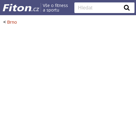
Vše o fitness
a sportu
<
Brno