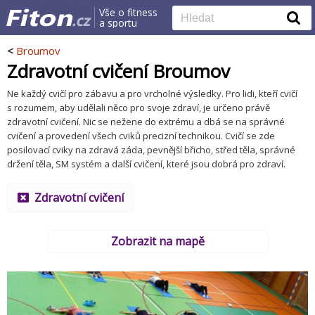
Vše o fitness
a sportu
<
Broumov
Zdravotní cvičení Broumov
Ne každý cvičí pro zábavu a pro vrcholné výsledky. Pro lidi, kteří cvičí
s rozumem, aby udělali něco pro svoje zdraví, je určeno právě
zdravotní cvičení. Nic se nežene do extrému a dbá se na správné
cvičení a provedení všech cviků precizní technikou. Cvičí se zde
posilovací cviky na zdravá záda, pevnější břicho, střed těla, správné
držení těla, SM systém a další cvičení, které jsou dobrá pro zdraví.
Zdravotní cvičení
Zobrazit na mapě