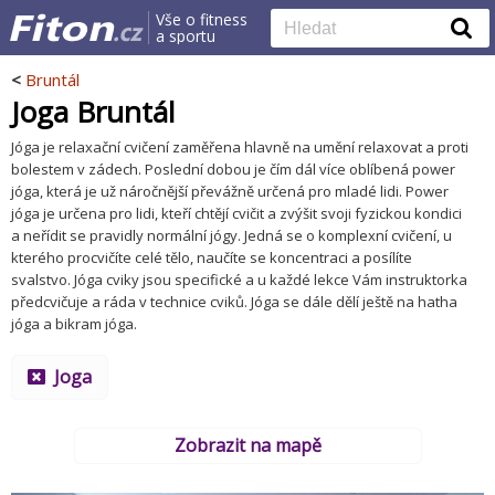
Vše o fitness
a sportu
<
Bruntál
Joga Bruntál
Jóga je relaxační cvičení zaměřena hlavně na umění relaxovat a proti
bolestem v zádech. Poslední dobou je čím dál více oblíbená power
jóga, která je už náročnější převážně určená pro mladé lidi. Power
jóga je určena pro lidi, kteří chtějí cvičit a zvýšit svoji fyzickou kondici
a neřídit se pravidly normální jógy. Jedná se o komplexní cvičení, u
kterého procvičíte celé tělo, naučíte se koncentraci a posílíte
svalstvo. Jóga cviky jsou specifické a u každé lekce Vám instruktorka
předcvičuje a ráda v technice cviků. Jóga se dále dělí ještě na hatha
jóga a bikram jóga.
Joga
Zobrazit na mapě