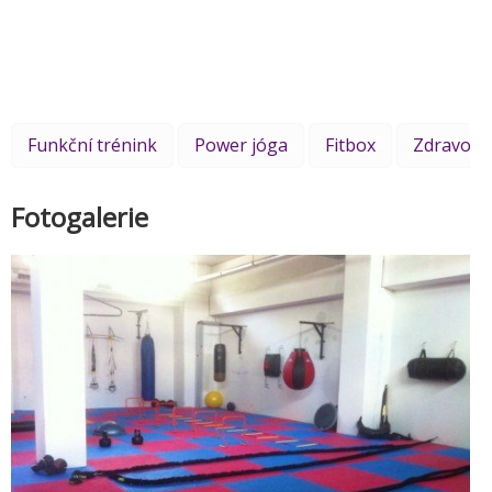
Funkční trénink
Power jóga
Fitbox
Zdravotní
Fotogalerie