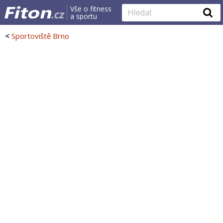
Vše o fitness
a sportu
<
Sportoviště Brno