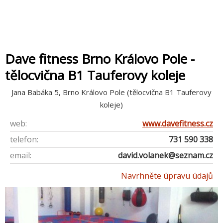
Dave fitness Brno Královo Pole -
tělocvična B1 Tauferovy koleje
Jana Babáka 5, Brno Královo Pole (tělocvična B1 Tauferovy
koleje)
web:
www.davefitness.cz
telefon:
731 590 338
email:
david.volanek@seznam.cz
Navrhněte úpravu údajů