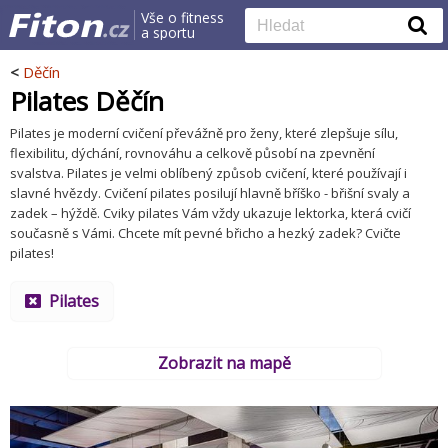
Vše o fitness
a sportu
<
Děčín
Pilates Děčín
Pilates je moderní cvičení převážně pro ženy, které zlepšuje sílu,
flexibilitu, dýchání, rovnováhu a celkově působí na zpevnění
svalstva. Pilates je velmi oblíbený způsob cvičení, které používají i
slavné hvězdy. Cvičení pilates posilují hlavně bříško - břišní svaly a
zadek – hýždě. Cviky pilates Vám vždy ukazuje lektorka, která cvičí
současně s Vámi. Chcete mít pevné břicho a hezký zadek? Cvičte
pilates!
Pilates
Zobrazit na mapě