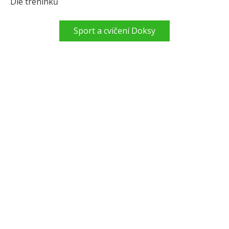
Dle tréninků
Sport a cvičení Doksy