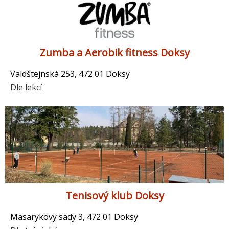
Zumba a Aerobik fitness Doksy
Valdštejnská 253, 472 01 Doksy
Dle lekcí
Tenisový klub Doksy
Masarykovy sady 3, 472 01 Doksy