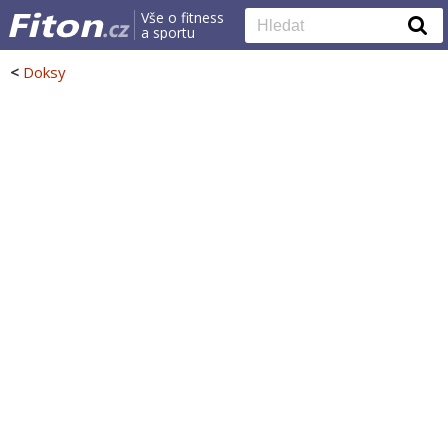
Vše o fitness
a sportu
<
Doksy