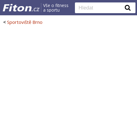
Vše o fitness
a sportu
<
Sportoviště Brno