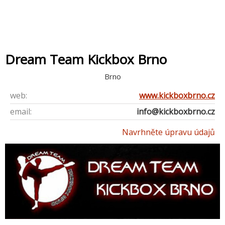
Dream Team Kickbox Brno
Brno
web:
www.kickboxbrno.cz
email:
info@kickboxbrno.cz
Navrhněte úpravu údajů