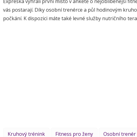
Expreska vyhráli první místo v anketě o nejoblíbenější fitnes
vás postarají. Díky osobní trenérce a půl hodinovým kru
počkání. K dispozici máte také levné služby nutričního ter
Kruhový trénink
Fitness pro ženy
Osobní trenér