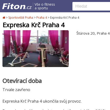
Vše o fitness
a sportu
>
Sportoviště Praha
>
Praha 4
>
Expreska Krč Praha 4
Expreska Krč Praha 4
Štúrova 20, Praha 4
Otevírací doba
Trvale zavřeno
Expreska Krč Praha 4 ukončila svůj provoz.