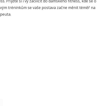
s. Přijďte si i vy zacvičit do dámského fitness, kde se o
hovým tréninkům se vaše postava začne měnit téměř na
apeuta.