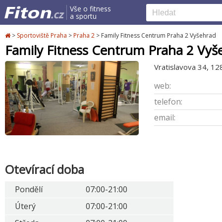
Vše o fitness
a sportu
>
Sportoviště Praha
>
Praha 2
>
Family Fitness Centrum Praha 2 Vyšehrad
Family Fitness Centrum Praha 2 Vyš
Vratislavova 34, 12
web:
telefon:
email:
Otevírací doba
Pondělí
07:00-21:00
Úterý
07:00-21:00