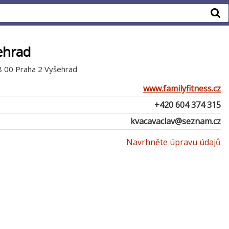
ehrad
8 00 Praha 2 Vyšehrad
www.familyfitness.cz
+420 604 374 315
kvacavaclav@seznam.cz
Navrhněte úpravu údajů