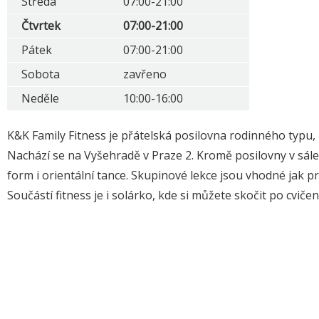
Středa
07:00-21:00
Čtvrtek
07:00-21:00
Pátek
07:00-21:00
Sobota
zavřeno
Neděle
10:00-16:00
K&K Family Fitness je přátelská posilovna rodinného typu, 
Nachází se na Vyšehradě v Praze 2. Kromě posilovny v sále p
form i orientální tance. Skupinové lekce jsou vhodné jak p
Součástí fitness je i solárko, kde si můžete skočit po cvič