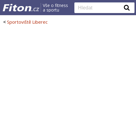
Vše o fitness
a sportu
<
Sportoviště Liberec