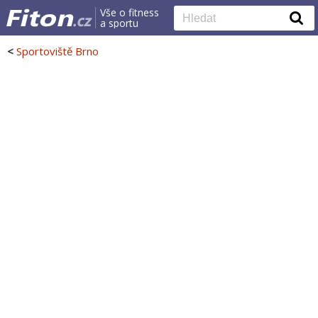
Vše o fitness
a sportu
<
Sportoviště Brno