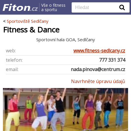
Vše o fitness
a sportu
<
Sportoviště Sedlčany
Fitness & Dance
Sportovní hala GOA, Sedlčany
web:
www.fitness-sedlcany.cz
telefon:
777 331 374
email:
nada.pinova@centrum.cz
Navrhněte úpravu údajů