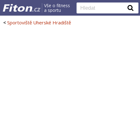
Vše o fitness
a sportu
<
Sportoviště Uherské Hradiště