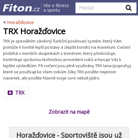
Vše o fitness
a sportu
<
Horažďovice
TRX Horažďovice
TRX je speciálním závěsný funkční posilovací systém, který Vám
pomůže k tvorbě lepší postavy a zlepšit kondici na maximum. Cvičení
probíhá v menších skupinkách s trenérem, který předcvičuje,
kontroluje správnou technickou provedení cviků a hecuje Vás k
lepším výsledkům. Při cvičení jsou plně využívány TRX lana (popruhy),
které se používají ke všem cvikům. Díky TRX posílíte nejenom
navenek, ale posílíte hlavně svoje core neboli jádro.
TRX
Zobrazit na mapě
Horažďovice - Sportoviště jsou už