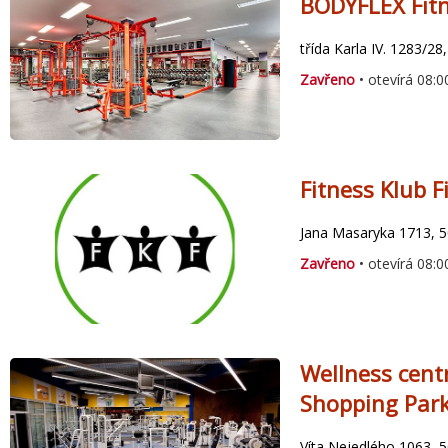
BODYFLEX Fitn
třída Karla IV. 1283/2
Zavřeno
• otevírá 08:0
Fitness Klub F
Jana Masaryka 1713, 5
Zavřeno
• otevírá 08:0
Wellness cent
Shopping Par
Víta Nejedlého 1063, 5