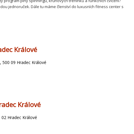
abitý program plný spinningu, kruhových tréninků a funkčních cvičení?
dou jednoruček. Dále tu máme členství do luxusních fitness center s
dec Králové
 500 09 Hradec Králové
radec Králové
0 02 Hradec Králové