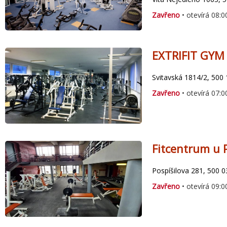
Zavřeno
• otevírá 08:0
EXTRIFIT GYM 
Svitavská 1814/2, 500
Zavřeno
• otevírá 07:0
Fitcentrum u 
Pospíšilova 281, 500 
Zavřeno
• otevírá 09:0