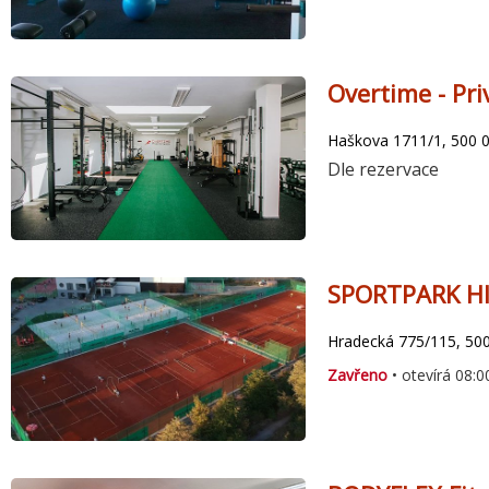
Overtime - Pri
Haškova 1711/1, 500 0
Dle rezervace
SPORTPARK HI
Hradecká 775/115, 500
Zavřeno
• otevírá 08:0