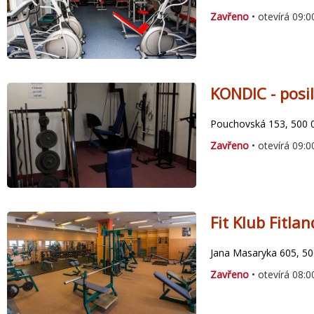
Zavřeno
• otevírá 09:0
KONDIC - posi
Pouchovská 153, 500 
Zavřeno
• otevírá 09:0
Fit Klub Fitla
Jana Masaryka 605, 50
Zavřeno
• otevírá 08:0