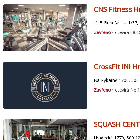
CNS Fitness H
tř. E. Beneše 1411/37,
Zavřeno
• otevírá 08:0
CrossFit INI H
Na Rybárně 1700, 500 
Zavřeno
• otevírá Ne 
SQUASH CENT
Hradecká 1770, 500 12