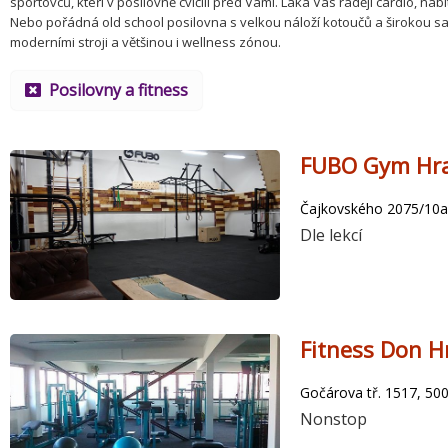
sportovců, kteří v posilovně cvičili před Vámi. Láká Vás raději cardio, n
Nebo pořádná old school posilovna s velkou náloží kotoučů a širokou sa
moderními stroji a většinou i wellness zónou.
Posilovny a fitness
FUBO Gym Hra
Čajkovského 2075/10a,
Dle lekcí
Fitness Don H
Gočárova tř. 1517, 50
Nonstop