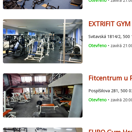
Otevřeno
• zavírá 21:0
EXTRIFIT GYM 
Svitavská 1814/2, 500
Otevřeno
• zavírá 21:0
Fitcentrum u 
Pospíšilova 281, 500 
Otevřeno
• zavírá 20:0