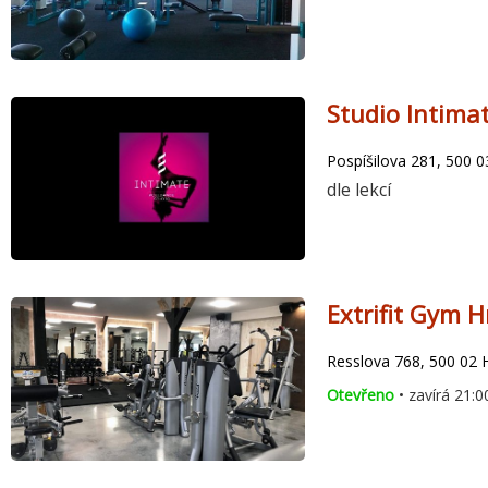
Studio Intima
Pospíšilova 281, 500 
dle lekcí
Extrifit Gym H
Resslova 768, 500 02 
Otevřeno
• zavírá 21:0