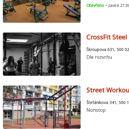
Otevřeno
• zavírá 21:0
CrossFit Stee
Škroupova 631, 500 02
Dle rozvrhu
Street Workou
Štefánikova 341, 500 
Nonstop