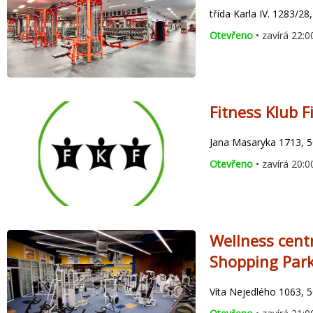
třída Karla IV. 1283/2
Otevřeno
• zavírá 22:0
Fitness Klub F
Jana Masaryka 1713, 5
Otevřeno
• zavírá 20:0
Wellness cent
Shopping Par
Víta Nejedlého 1063, 5