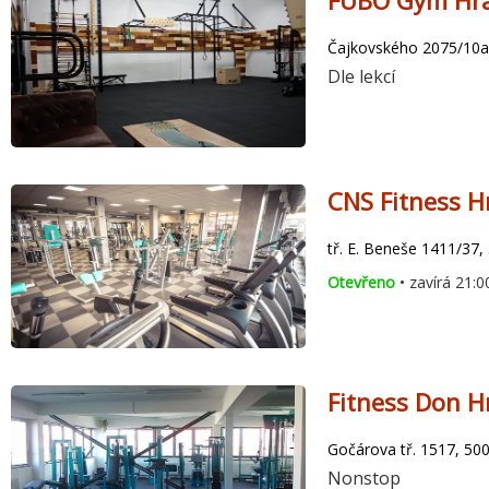
FUBO Gym Hra
Čajkovského 2075/10a,
Dle lekcí
CNS Fitness H
tř. E. Beneše 1411/37,
Otevřeno
• zavírá 21:0
Fitness Don H
Gočárova tř. 1517, 50
Nonstop