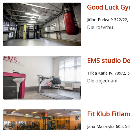
Good Luck Gy
Jiřího Purkyně 322/22,
Dle rozvrhu
EMS studio De
Třída Karla IV. 789/2,
Dle objednání
Fit Klub Fitla
Jana Masaryka 605, 50