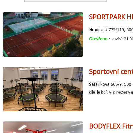
SPORTPARK HI
Hradecká 775/115, 500
Otevřeno
• zavírá 21:0
Sportovní cen
Šafaříkova 666/9, 500
dle lekcí, viz rezerv
BODYFLEX Fitn