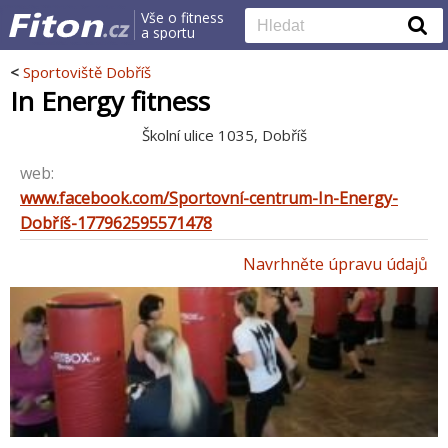
Vše o fitness
a sportu
<
Sportoviště Dobříš
In Energy fitness
Školní ulice 1035, Dobříš
web:
www.facebook.com/Sportovní-centrum-In-Energy-
Dobříš-177962595571478
Navrhněte úpravu údajů