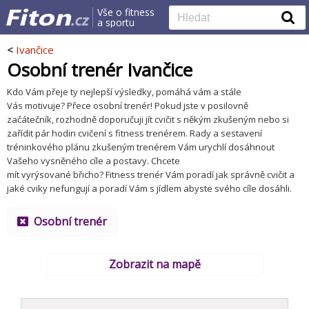
Vše o fitness
a sportu
<
Ivančice
Osobní trenér Ivančice
Kdo Vám přeje ty nejlepší výsledky, pomáhá vám a stále
Vás motivuje? Přece osobní trenér! Pokud jste v posilovně
začátečník, rozhodně doporučuji jít cvičit s někým zkušeným nebo si
zařídit pár hodin cvičení s fitness trenérem. Rady a sestavení
tréninkového plánu zkušeným trenérem Vám urychlí dosáhnout
Vašeho vysněného cíle a postavy. Chcete
mít vyrýsované břicho? Fitness trenér Vám poradí jak správně cvičit a
jaké cviky nefungují a poradí Vám s jídlem abyste svého cíle dosáhli.
Osobní trenér
Zobrazit na mapě