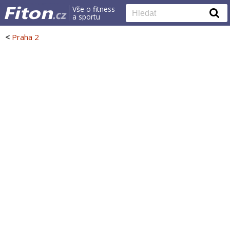
Vše o fitness
a sportu
<
Praha 2