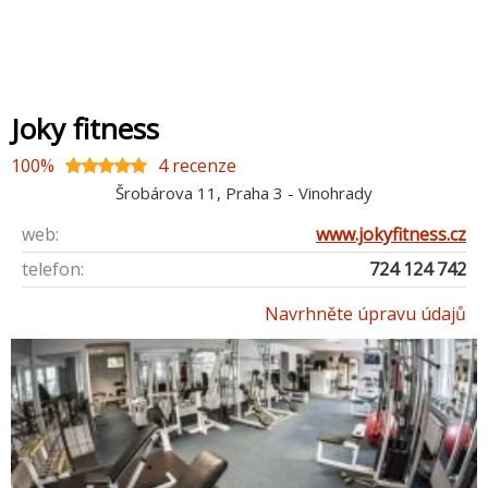
Joky fitness
100%
4 recenze
Šrobárova 11, Praha 3 - Vinohrady
web:
www.jokyfitness.cz
telefon:
724 124 742
Navrhněte úpravu údajů