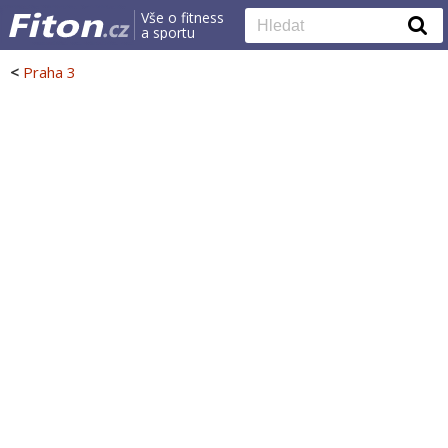
Vše o fitness
a sportu
<
Praha 3