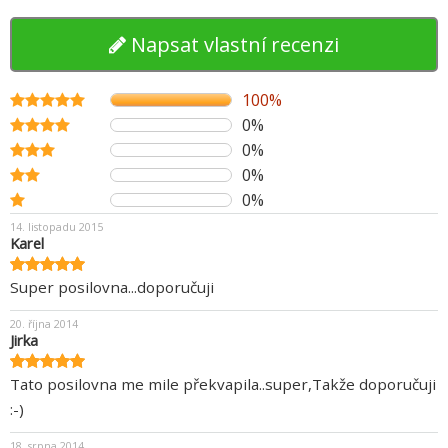
Napsat vlastní recenzi
100%
0%
0%
0%
0%
14. listopadu 2015
Karel
Super posilovna...doporučuji
20. října 2014
Jirka
Tato posilovna me mile překvapila..super,Takže doporučuji
:-)
18. srpna 2014