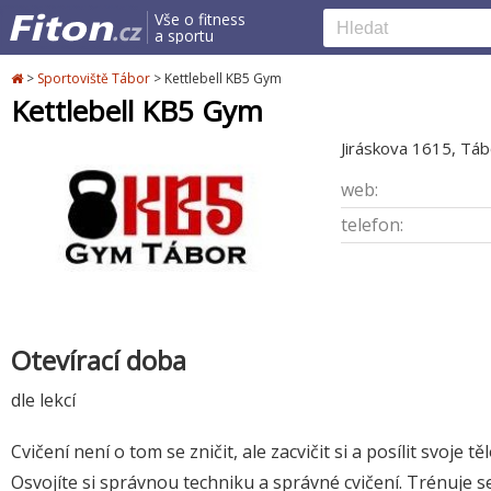
Vše o fitness
a sportu
>
Sportoviště Tábor
>
Kettlebell KB5 Gym
Kettlebell KB5 Gym
Jiráskova 1615, Táb
web:
telefon:
Otevírací doba
dle lekcí
Cvičení není o tom se zničit, ale zacvičit si a posílit svoj
Osvojíte si správnou techniku a správné cvičení. Trénuje s