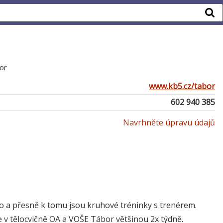
or
www.kb5.cz/tabor
602 940 385
Navrhněte úpravu údajů
e tělo a přesně k tomu jsou kruhové tréninky s trenérem.
e v tělocvičně OA a VOŠE Tábor většinou 2x týdně.