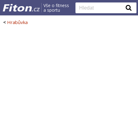
Vše o fitness
a sportu
<
Hrabůvka