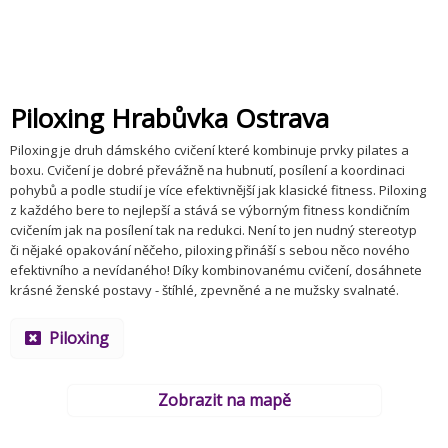
Piloxing Hrabůvka Ostrava
Piloxing je druh dámského cvičení které kombinuje prvky pilates a
boxu. Cvičení je dobré převážně na hubnutí, posílení a koordinaci
pohybů a podle studií je více efektivnější jak klasické fitness. Piloxing
z každého bere to nejlepší a stává se výborným fitness kondičním
cvičením jak na posílení tak na redukci. Není to jen nudný stereotyp
či nějaké opakování něčeho, piloxing přináší s sebou něco nového
efektivního a nevídaného! Díky kombinovanému cvičení, dosáhnete
krásné ženské postavy - štíhlé, zpevněné a ne mužsky svalnaté.
Piloxing
Zobrazit na mapě