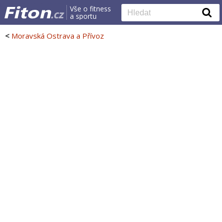
Vše o fitness
a sportu
<
Moravská Ostrava a Přívoz