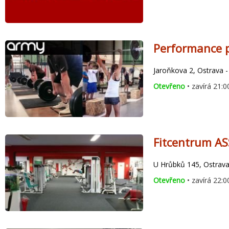
Performance 
Jaroňkova 2, Ostrava -
Otevřeno
• zavírá 21:0
Fitcentrum A
U Hrůbků 145, Ostrava
Otevřeno
• zavírá 22:0