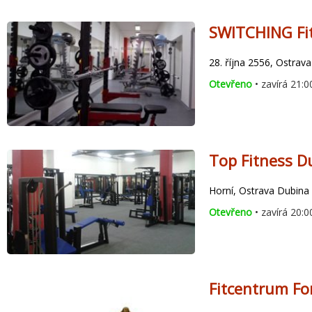
SWITCHING Fi
28. října 2556, Ostrav
Otevřeno
• zavírá 21:0
Top Fitness D
Horní, Ostrava Dubina
Otevřeno
• zavírá 20:0
Fitcentrum F