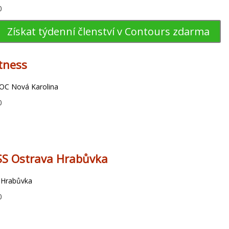
0
Získat týdenní členství v Contours zdarma
itness
 OC Nová Karolina
0
SS Ostrava Hrabůvka
- Hrabůvka
0