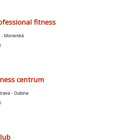
essional fitness
 - Moravská
0
tness centrum
strava - Dubina
0
club