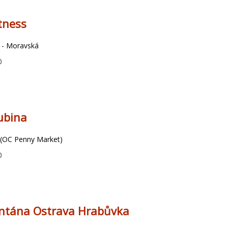
tness
a - Moravská
0
ubina
 (OC Penny Market)
0
ontána Ostrava Hrabůvka