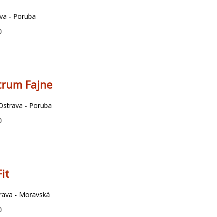
va - Poruba
0
trum Fajne
Ostrava - Poruba
0
it
rava - Moravská
0