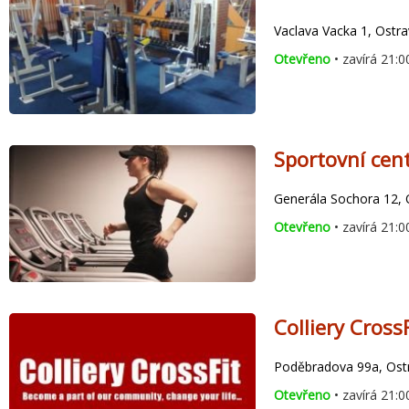
Vaclava Vacka 1, Ostra
Otevřeno
• zavírá 21:0
Sportovní cen
Generála Sochora 12, 
Otevřeno
• zavírá 21:0
Colliery CrossF
Poděbradova 99a, Ost
Otevřeno
• zavírá 21:0