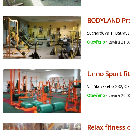
BODYLAND Prof
Suchardova 1, Ostrava
Otevřeno
• zavírá 21:3
Unno Sport fi
V. Jiříkovského 282, O
Otevřeno
• zavírá 20:0
Relax fitness 