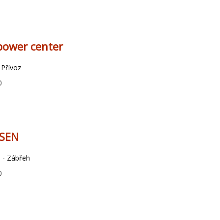
power center
 Přívoz
0
SSEN
 - Zábřeh
0