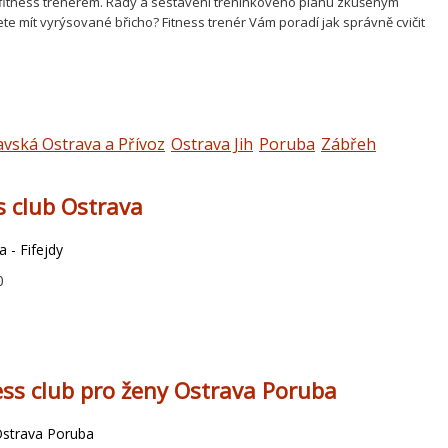
í s fitness trenérem. Rady a sestavení tréninkového plánu zkušeným
 mít vyrýsované břicho? Fitness trenér Vám poradí jak správně cvičit
vská Ostrava a Přívoz
Ostrava Jih
Poruba
Zábřeh
s club Ostrava
 - Fifejdy
0
ess club pro ženy Ostrava Poruba
Ostrava Poruba