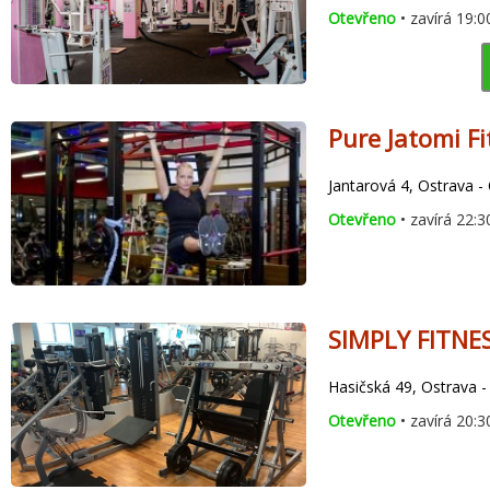
Otevřeno
• zavírá 19:0
Pure Jatomi F
Jantarová 4, Ostrava -
Otevřeno
• zavírá 22:3
SIMPLY FITNE
Hasičská 49, Ostrava 
Otevřeno
• zavírá 20:3