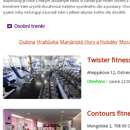
doporučuji jít cvičit s někým zkušeným nebo si zařídit pár hodin cvičen
trenérem Vám urychlí dosáhnout Vašeho vysněného cíle a postavy. Chcete
a jaké cviky nefungují a poradí Vám s jídlem abyste svého cíle dosáhli.
Osobní trenér
Dubina
Hrabůvka
Mariánské Hory a Hulváky
Mora
Twister fitnes
Ahepjukova 12, Ostrava
Otevřeno
• zavírá 22:0
Contours fitn
Mongolská 2, 708 00 