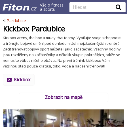
Vše o fitness
a sportu
<
Pardubice
Kickbox Pardubice
Kickbox areny, thaibox a muay-thai teamy. Vypilujte svoje schopnosti
a trénujte bojové umění pod dohledem těch nejzkušenějších trenérů.
Začít trénovat bojový sport můžete i jako začátečník. Všechny hodiny
jsou rozděleny na začátečníky a několik skupin pokročilých, takže se
nemusíte vůbec ničeho obávat. Na první trénink kickboxu Vám
většinou stačí pouze kraťasi, triko, voda a nadšení trénovat!
Kickbox
Zobrazit na mapě