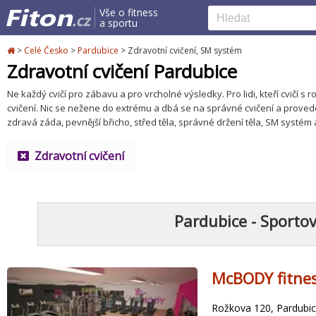
Vše o fitness
a sportu
>
Celé Česko
>
Pardubice
>
Zdravotní cvičení, SM systém
Zdravotní cvičení Pardubice
Ne každý cvičí pro zábavu a pro vrcholné výsledky. Pro lidi, kteří cvičí s
cvičení. Nic se nežene do extrému a dbá se na správné cvičení a proveden
zdravá záda, pevnější břicho, střed těla, správné držení těla, SM systém a
Zdravotní cvičení
Pardubice - Sportov
McBODY fitne
Rožkova 120, Pardubi