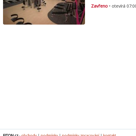
Zavřeno
• otevírá 07:0
FITON.cz
-
obchody
|
podmínky
|
podmínky zpracování
|
kontakt