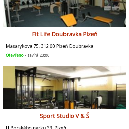
Fit Life Doubravka Plzeň
Masarykova 75, 312 00 Plzeň Doubravka
Otevřeno
• zavírá 23:00
Sport Studio V & Š
U Borského parku 33, Plzeň