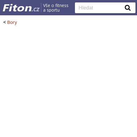
Vše o fitness
a sportu
<
Bory