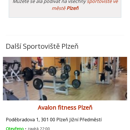
Můžete se ala podívat na všechny
sportoviště ve
městě
Plzeň
Další Sportoviště Plzeň
Avalon fitness Plzeň
Poděbradova 1, 301 00 Plzeň Jižní Předměstí
Otevřeno
• zavírá 22:00