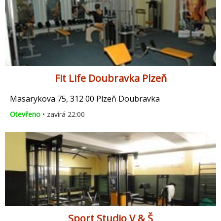
Fit Life Doubravka Plzeň
Masarykova 75, 312 00 Plzeň Doubravka
Otevřeno
• zavírá 22:00
Sport Studio V & Š