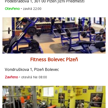
Poděbradova 1, 301 00 Plzeň Jižní Předměstí
Otevřeno
• zavírá 22:00
Fitness Bolevec Plzeň
Vondruškova 1, Plzeň Bolevec
Zavřeno
• otevírá Ne 08:00