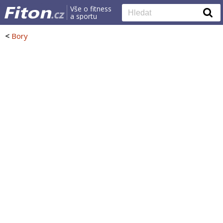
Vše o fitness
a sportu
<
Bory