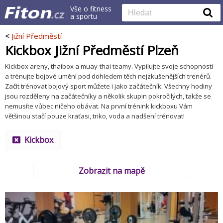
Vše o fitness
a sportu
<
Jižní Předměstí
Kickbox Jižní Předměstí Plzeň
Kickbox areny, thaibox a muay-thai teamy. Vypilujte svoje schopnosti
a trénujte bojové umění pod dohledem těch nejzkušenějších trenérů.
Začít trénovat bojový sport můžete i jako začátečník. Všechny hodiny
jsou rozděleny na začátečníky a několik skupin pokročilých, takže se
nemusíte vůbec ničeho obávat. Na první trénink kickboxu Vám
většinou stačí pouze kraťasi, triko, voda a nadšení trénovat!
Kickbox
Zobrazit na mapě